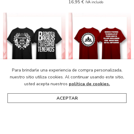
16,95
€
IVA incluido
Para brindarle una experiencia de compra personalizada,
nuestro sitio utiliza cookies. Al continuar usando este sitio,
Camiseta Bachatta XXXI
Camiseta ATTICA XXXVI
usted acepta nuestros
política de cookies.
Aniversario
Aniversario
12,00
€
10,00
€
IVA incluido
IVA incluido
ACEPTAR
Inicio
Categorías
Buscar
Carro
NEW