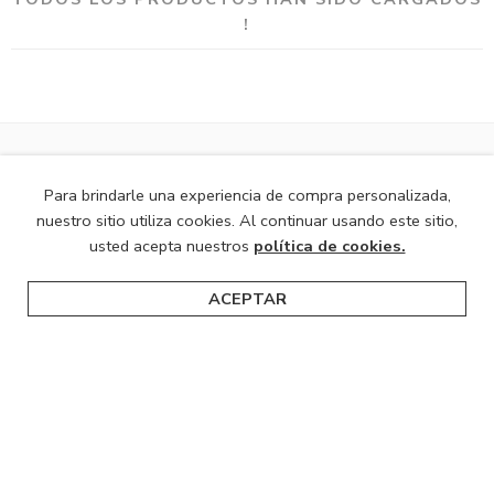
!
Para brindarle una experiencia de compra personalizada,
nuestro sitio utiliza cookies. Al continuar usando este sitio,
usted acepta nuestros
política de cookies.
Aviso legal
ACEPTAR
Términos y condiciones generales
Inicio
Categorías
Buscar
Carro
Política de privacidad y cookies
Política de cambios, devoluciones y envíos.
Contacta con nosotros
Acerca de