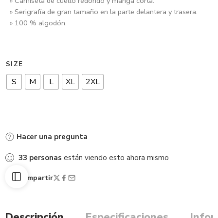
» Camiseta de cuello redondo y manga corta.
» Serigrafía de gran tamaño en la parte delantera y trasera.
» 100 % algodón.
SIZE
S
M
L
XL
2XL
Hacer una pregunta
33
personas
están viendo esto ahora mismo
Compartir
Descripción
Especificaciones
Infor