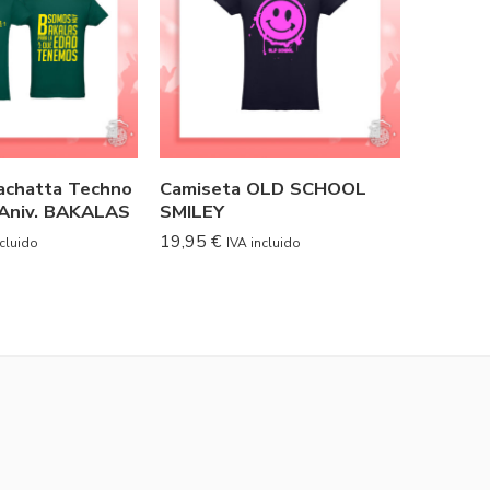
achatta Techno
Camiseta OLD SCHOOL
Camise
 Aniv. BAKALAS
SMILEY
Factory
19,95
€
19,95
€
ncluido
IVA incluido