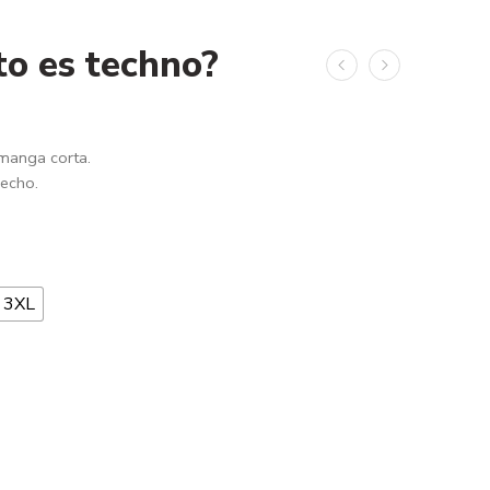
to es techno?
 manga corta.
pecho.
3XL