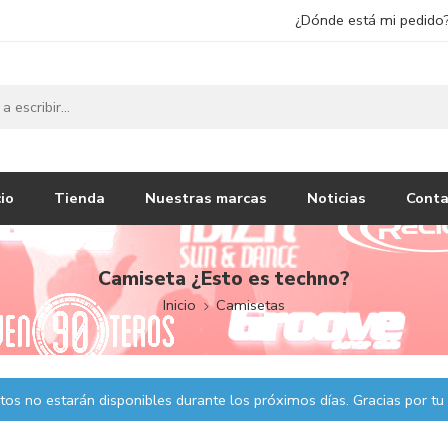
¿Dónde está mi pedido
cio
Tienda
Nuestras marcas
Noticias
Conta
Camiseta ¿Esto es techno?
Inicio
Camisetas
os no estarán disponibles durante los próximos días. Gracias por tu 