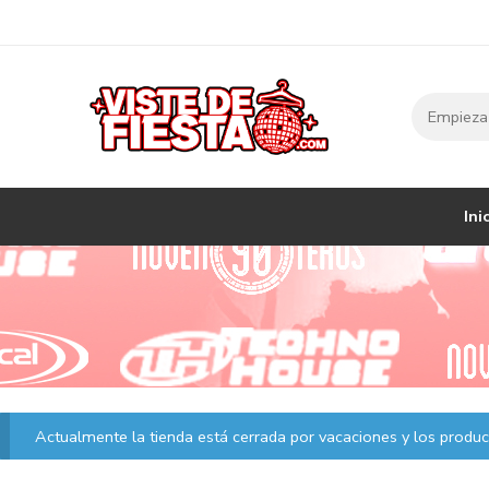
Ini
Actualmente la tienda está cerrada por vacaciones y los product