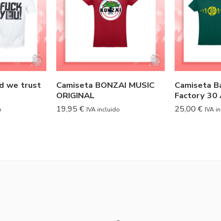
d we trust
Camiseta BONZAI MUSIC
Camiseta B
ORIGINAL
Factory 30
19,95
€
25,00
€
o
IVA incluido
IVA i