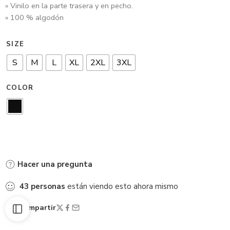
» Vinilo en la parte trasera y en pecho.
» 100 % algodón
SIZE
S
M
L
XL
2XL
3XL
COLOR
Hacer una pregunta
43
personas
están viendo esto ahora mismo
Compartir