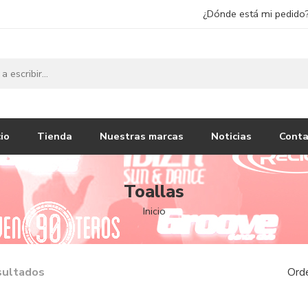
¿Dónde está mi pedido
cio
Tienda
Nuestras marcas
Noticias
Conta
Toallas
Inicio
sultados
Ord