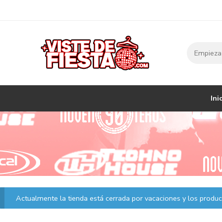
Ini
Actualmente la tienda está cerrada por vacaciones y los product