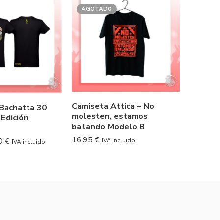
AGOTADO
Camiseta Attica – No
Camise
 Bachatta 30
molesten, estamos
 Edición
10,00
€
bailando Modelo B
16,95
€
00
€
IVA incluido
IVA incluido