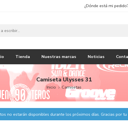
¿Dónde está mi pedido
cio
Tienda
Nuestras marcas
Noticias
Conta
Camiseta Ulysses 31
Inicio
Camisetas
os no estarán disponibles durante los próximos días. Gracias por tu 