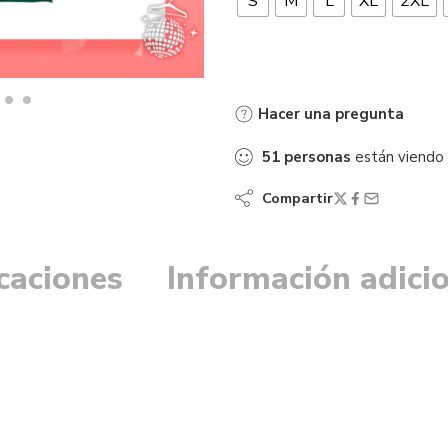
S
M
L
XL
2XL
Hacer una pregunta
51
personas
están viendo
Compartir
icaciones
Información adici