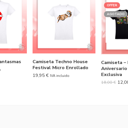
OFFER
AGOTADO
fantasmas
Camiseta Techno House
Camiseta –
Festival Micro Enrollado
Aniversario
o
Exclusiva
19,95
€
IVA incluido
12,
18,00
€