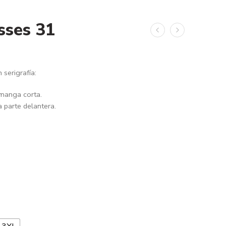
sses 31
serigrafía:
 manga corta.
a parte delantera.