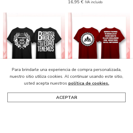
16,95
€
IVA incluido
Para brindarle una experiencia de compra personalizada,
nuestro sitio utiliza cookies. Al continuar usando este sitio,
Camiseta Bachatta XXXI
Camiseta ATTICA XXXVI
usted acepta nuestros
política de cookies.
Aniversario
Aniversario
12,00
€
10,00
€
IVA incluido
IVA incluido
ACEPTAR
Inicio
Categorías
Buscar
Carro
NEW