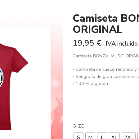
Camiseta BO
ORIGINAL
19,95
€
IVA incluido
Camiseta BONZAI MUSIC ORIGIN
» Camiseta de cuello redondo y
» Serigrafía de gran tamaño en l
» 100 % algodón.
SIZE
S
M
L
XL
2XL