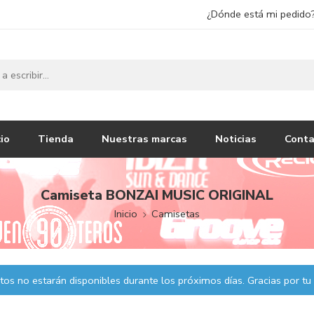
¿Dónde está mi pedido
cio
Tienda
Nuestras marcas
Noticias
Conta
Camiseta BONZAI MUSIC ORIGINAL
Inicio
Camisetas
os no estarán disponibles durante los próximos días. Gracias por tu 