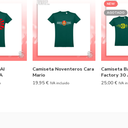
NEW
AGOTADO
AI
Camiseta Noventeros Cara
Camiseta B
A
Mario
Factory 30
19,95
€
25,00
€
o
IVA incluido
IVA i