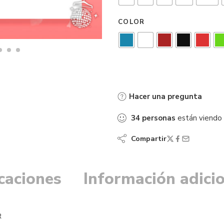
COLOR
Hacer una pregunta
34
personas
están viendo
Compartir
icaciones
Información adici
R