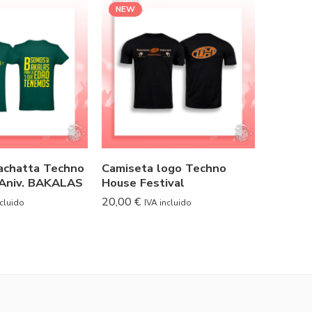
NEW
NEW
achatta Techno
Camiseta logo Techno
Camise
 Aniv. BAKALAS
House Festival
SPRAY
20,00
€
19,95
€
ncluido
IVA incluido