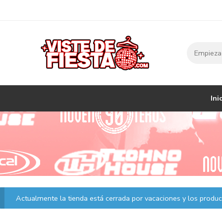
Ini
Actualmente la tienda está cerrada por vacaciones y los product