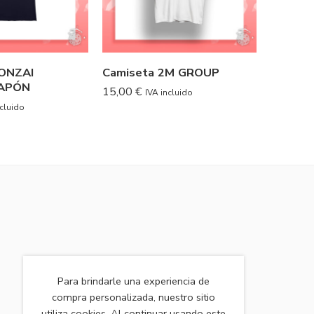
BONZAI
Camiseta 2M GROUP
Camise
JAPÓN
Festiva
15,00
€
IVA incluido
20,00
€
ncluido
Para brindarle una experiencia de
compra personalizada, nuestro sitio
utiliza cookies. Al continuar usando este