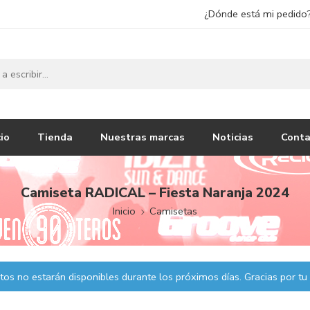
¿Dónde está mi pedido
cio
Tienda
Nuestras marcas
Noticias
Conta
Camiseta RADICAL – Fiesta Naranja 2024
Inicio
Camisetas
os no estarán disponibles durante los próximos días. Gracias por tu 