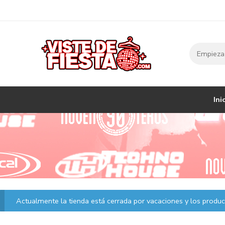
Ini
Actualmente la tienda está cerrada por vacaciones y los product