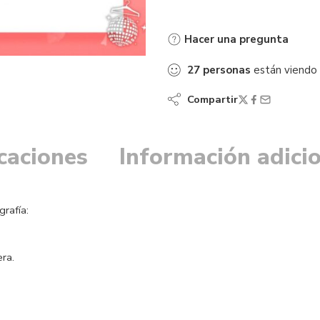
Hacer una pregunta
27
personas
están viendo
Compartir
icaciones
Información adici
grafía:
era.