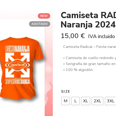
Camiseta RAD
NEW
Naranja 2024
AGOTADO
15,00
€
IVA incluido
Camiseta Radical – Fiesta nara
» Camiseta de cuello redondo 
» Serigrafía de gran tamaño en 
» 100 % algodón.
SIZE
M
L
XL
2XL
3XL