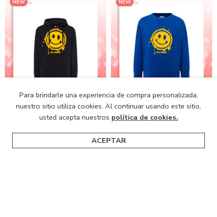
NEW
NEW
Para brindarle una experiencia de compra personalizada,
Sudadera CON CAPUCHA
Sudadera SIN CAPUCHA
nuestro sitio utiliza cookies. Al continuar usando este sitio,
OLD SCHOOL SMILEY
OLD SCHOOL SMILEY
usted acepta nuestros
política de cookies.
28,95
€
26,95
€
IVA incluido
IVA incluido
ACEPTAR
Inicio
Categorías
Buscar
Carro
NEW