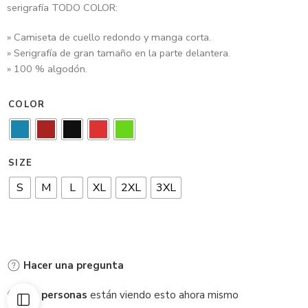
serigrafía TODO COLOR:
» Camiseta de cuello redondo y manga corta.
» Serigrafía de gran tamaño en la parte delantera.
» 100 % algodón.
COLOR
SIZE
S
M
L
XL
2XL
3XL
Hacer una pregunta
49
personas
están viendo esto ahora mismo