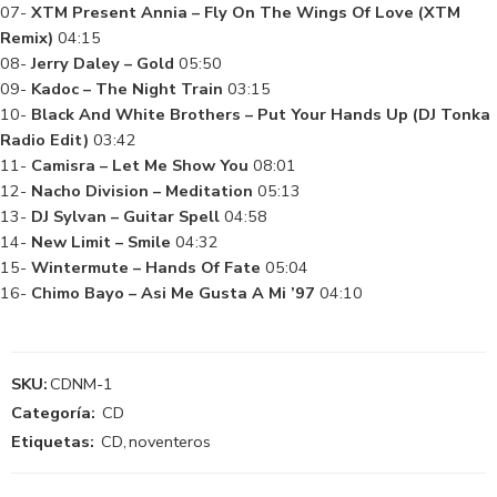
07-
XTM Present Annia – Fly On The Wings Of Love (XTM
Remix)
04:15
08-
Jerry Daley – Gold
05:50
09-
Kadoc – The Night Train
03:15
10-
Black And White Brothers – Put Your Hands Up (DJ Tonka
Radio Edit)
03:42
11-
Camisra – Let Me Show You
08:01
12-
Nacho Division – Meditation
05:13
13-
DJ Sylvan – Guitar Spell
04:58
14-
New Limit – Smile
04:32
15-
Wintermute – Hands Of Fate
05:04
16-
Chimo Bayo – Asi Me Gusta A Mi ’97
04:10
SKU:
CDNM-1
Categoría:
CD
Etiquetas:
CD
,
noventeros