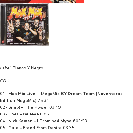
Label
: Blanco Y Negro
CD 1
:
01-
Max Mix Live! – MegaMix BY Dream Team (Noventeros
Edition MegaMix)
25:31
02-
Snap! – The Power
03:49
03-
Cher – Believe
03:51
04-
Nick Kamen – I Promised Myself
03:53
05-
Gala – Freed From Desire
03:35