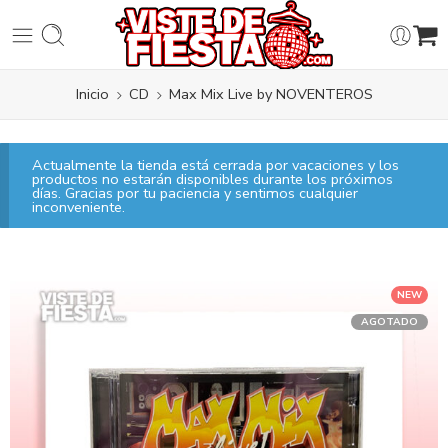
Inicio
CD
Max Mix Live by NOVENTEROS
Actualmente la tienda está cerrada por vacaciones y los
productos no estarán disponibles durante los próximos
días. Gracias por tu paciencia y sentimos cualquier
inconveniente.
NEW
AGOTADO