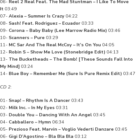
06-
Reel 2 Real Feat. The Mad Stuntman – I Like To Move
It
03:49
07-
Alexia – Summer Is Crazy
04:22
08-
Sash! Feat. Rodriguez – Ecuador
03:33
09-
Corona – Baby Baby (Lee Marrow Radio Mix)
03:46
10-
Scanners – Pure
03:29
11-
MC Sar And The Real McCoy – It’s On You
04:05
12-
Robin S – Show Me Love (Stonebridge Edit)
04:13
13-
The Bucketheads – The Bomb! [These Sounds Fall Into
My Mind]
03:24
14-
Blue Boy – Remember Me (Sure Is Pure Remix Edit)
03:47
CD 2
:
01-
Snap! – Rhythm Is A Dancer
03:43
02-
Milk Inc. – In My Eyes
03:31
03-
Double You – Dancing With An Angel
03:45
04-
Cabballero – Hymn
06:34
05-
Prezioso Feat. Marvin – Voglio Vederti Danzare
03:45
06-
Gigi D’Agostino – Bla Bla Bla
03:12