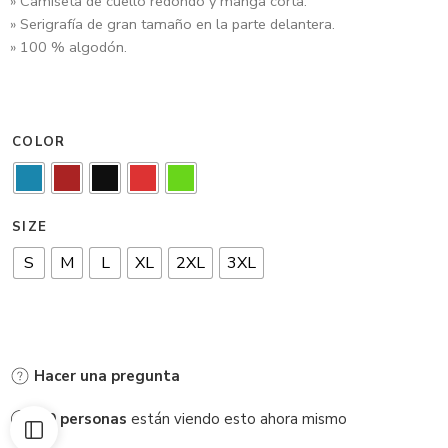
» Camiseta de cuello redondo y manga corta.
» Serigrafía de gran tamaño en la parte delantera.
» 100 % algodón.
COLOR
SIZE
S
M
L
XL
2XL
3XL
Hacer una pregunta
30
personas
están viendo esto ahora mismo