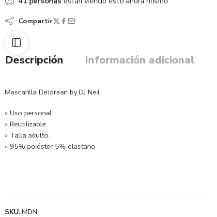
41
personas
están viendo esto ahora mismo
Compartir
Descripción
Información adicional
Mascarilla Delorean by DJ Neil
» Uso personal.
» Reutilizable.
» Talla adulto.
» 95% poiéster 5% elastano
SKU:
MDN