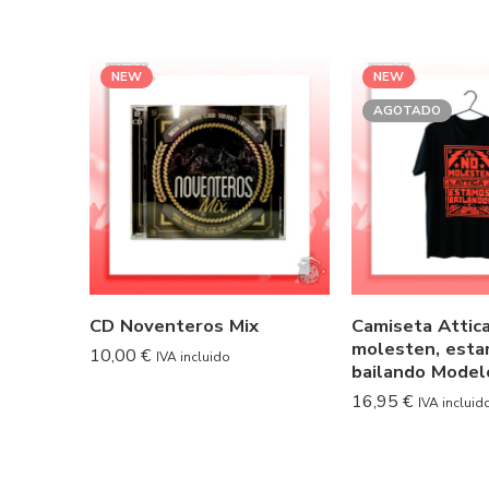
NEW
NEW
AGOTADO
CD Noventeros Mix
Camiseta Attica
molesten, est
10,00
€
IVA incluido
bailando Model
16,95
€
IVA incluid