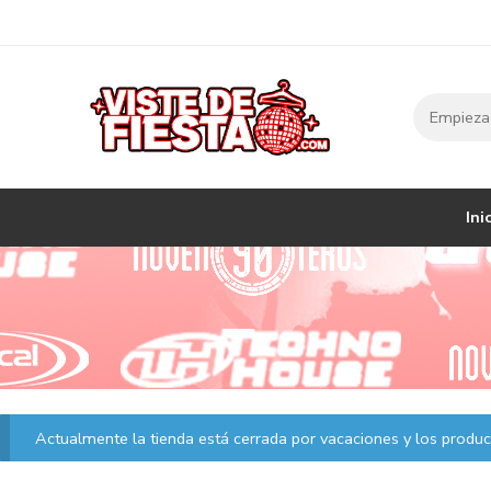
Ini
Actualmente la tienda está cerrada por vacaciones y los product