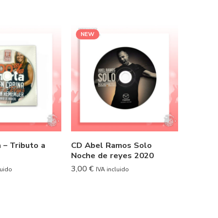
NEW
NEW
AGOT
 – Tributo a
CD Abel Ramos Solo
Camiset
Noche de reyes 2020
molest
bailand
3,00
€
luido
IVA incluido
15,95
€