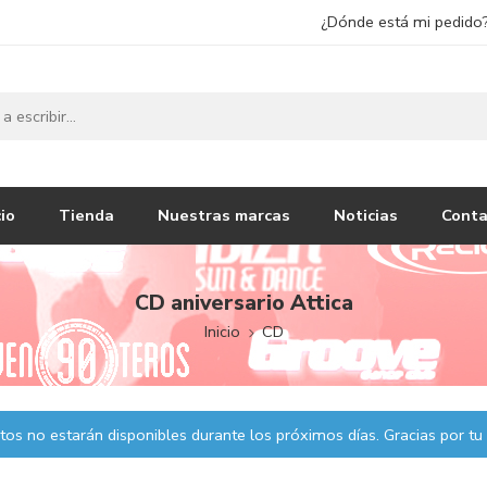
¿Dónde está mi pedido
cio
Tienda
Nuestras marcas
Noticias
Conta
CD aniversario Attica
Inicio
CD
os no estarán disponibles durante los próximos días. Gracias por tu 