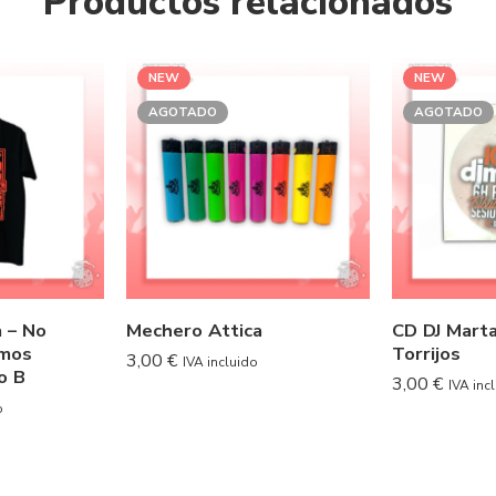
Productos relacionados
NEW
NEW
AGOTADO
AGOTADO
 – No
Mechero Attica
CD DJ Marta
amos
Torrijos
3,00
€
IVA incluido
o B
3,00
€
IVA inc
o