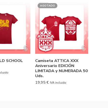
AGOTADO
OLD SCHOOL
Camiseta ATTICA XXX
Camise
Aniversario EDICIÓN
RECOR
LIMITADA y NUMERADA 50
19,95
€
ncluido
Uds.
19,95
€
IVA incluido