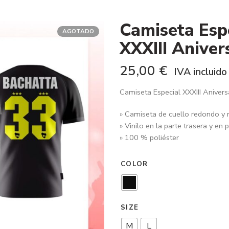
Camiseta Esp
AGOTADO
XXXIII Aniver
25,00
€
IVA incluido
Camiseta Especial XXXIII Anive
» Camiseta de cuello redondo y
» Vinilo en la parte trasera y en 
» 100 % poliéster
COLOR
SIZE
M
L