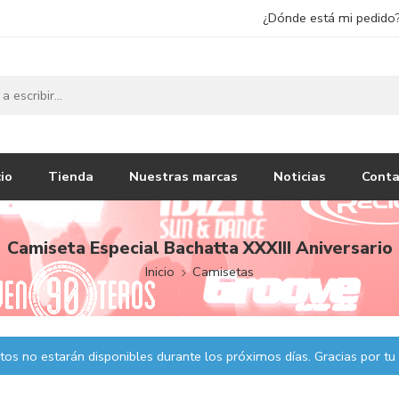
¿Dónde está mi pedido
cio
Tienda
Nuestras marcas
Noticias
Conta
Camiseta Especial Bachatta XXXIII Aniversario
Inicio
Camisetas
os no estarán disponibles durante los próximos días. Gracias por tu 