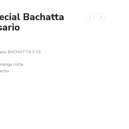
ecial Bachatta
sario
rsario BACHATTA // 33
 manga corta.
pecho.