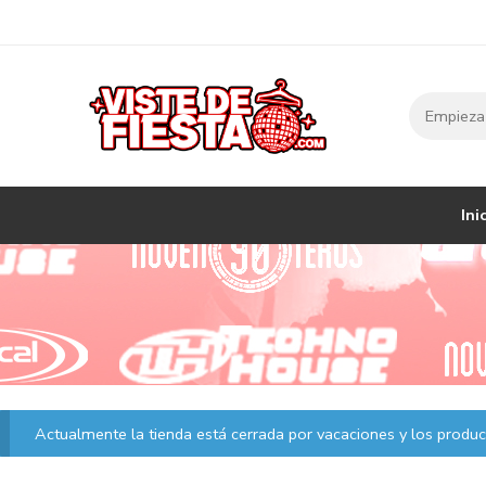
Ini
Actualmente la tienda está cerrada por vacaciones y los product