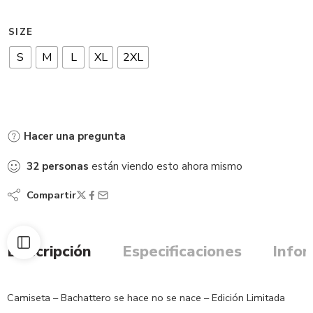
SIZE
S
M
L
XL
2XL
Hacer una pregunta
32
personas
están viendo esto ahora mismo
Compartir
Descripción
Especificaciones
Infor
Camiseta – Bachattero se hace no se nace – Edición Limitada