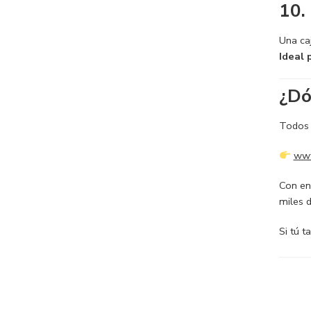
10.
Una ca
Ideal 
¿Dó
Todos 
www
Con en
miles 
Si tú t