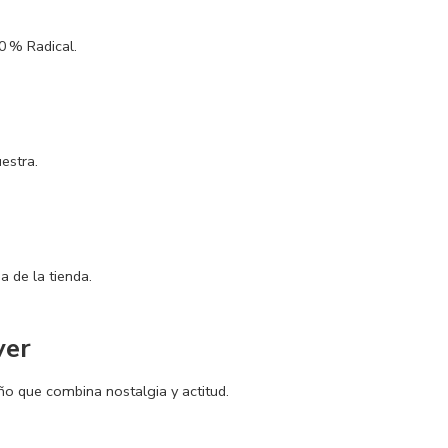
00 % Radical.
estra.
 de la tienda.
ver
ño que combina nostalgia y actitud.