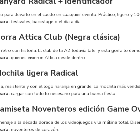
Lanyard Radical + identificador
o para llevarlo en el cuello en cualquier evento. Práctico, ligero y 1
para:
festivales, backstage o el día a día.
Gorra Attica Club (Negra clásica)
retro con historia. El club de la A2 todavía late, y esta gorra lo demu
para:
quienes vivieron Attica desde dentro.
Mochila ligera Radical
, resistente y con el logo naranja en grande. La mochila más vendida
para:
cargar con todo lo necesario para una buena fiesta.
Camiseta Noventeros edición Game O
enaje a la década dorada de los videojuegos y la mákina total. Dise
para:
noventeros de corazón.