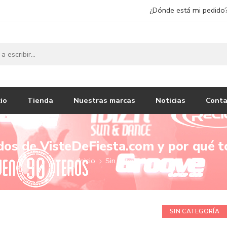
¿Dónde está mi pedido
cio
Tienda
Nuestras marcas
Noticias
Conta
os de VisteDeFiesta.com y por qué to
Inicio
Sin categoría
SIN CATEGORÍA