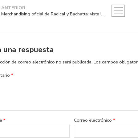
ANTERIOR
Merchandising oficial de Radical y Bachatta: viste la historia de la música electrónica
a una respuesta
cción de correo electrónico no será publicada.
Los campos obligato
tario
*
re
*
Correo electrónico
*