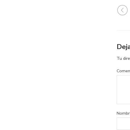
Dej
Tu dire
Comen
Nomb