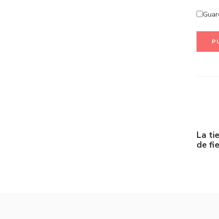
Guar
La ti
de fi