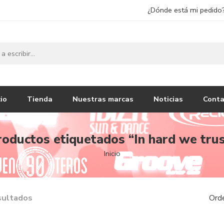
¿Dónde está mi pedido
cio
Tienda
Nuestras marcas
Noticias
Conta
oductos etiquetados “In hard we tru
Inicio
sultados
Ord