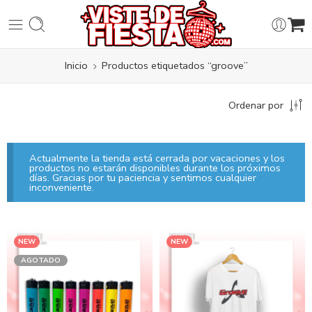
Inicio
Productos etiquetados “groove”
Ordenar por
Actualmente la tienda está cerrada por vacaciones y los
productos no estarán disponibles durante los próximos
días. Gracias por tu paciencia y sentimos cualquier
inconveniente.
NEW
NEW
AGOTADO