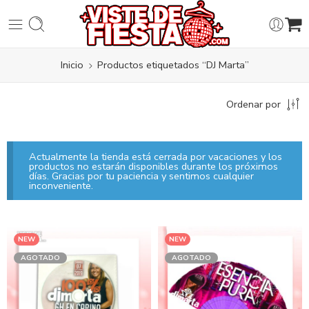
Inicio
Productos etiquetados “DJ Marta”
Ordenar por
Actualmente la tienda está cerrada por vacaciones y los
productos no estarán disponibles durante los próximos
días. Gracias por tu paciencia y sentimos cualquier
inconveniente.
NEW
NEW
AGOTADO
AGOTADO